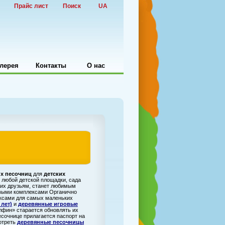
Прайс лист
Поиск
UA
лерея
Контакты
О нас
их песочниц
для
детских
любой детской площадки, сада
 их друзьям, станет любимым
выми комплексами Органично
ексами для самых маленьких
 лет)
и
деревянные игровые
лфин» старается обновлять их
есочнице прилагается паспорт на
мотреть
деревянные песочницы