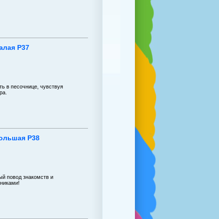
алая P37
ь в песочнице, чувствуя
ра.
ольшая P38
ый повод знакомств и
тниками!