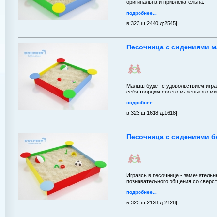
оригинальна и привлекательна.
подробнее...
в:
323|
ш:
2440|
д:
2545|
Песочница с сидениями м
Малыш будет с удовольствием играт
себя творцом своего маленького ми
подробнее...
в:
323|
ш:
1618|
д:
1618|
Песочница с сидениями б
Играясь в песочнице - замечательн
познавательного общения со сверс
подробнее...
в:
323|
ш:
2128|
д:
2128|