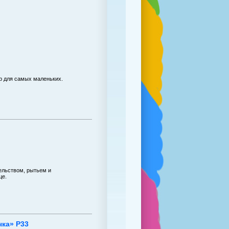
р для самых маленьких.
тельством, рытьем и
це.
чка» P33