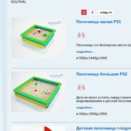
DOLPHIN.
1
2
след >>
Песочница малая P31
Песочница это безопасное место иг
подробнее...
в:
330|
ш:
1440|
д:
1440|
Песочница большая P32
Дети не могут устоять перед строи
моделированием в детской песочни
подробнее...
в:
330|
ш:
1950|
д:
1950|
Детская песочница «лодо