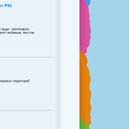
к» P42
 будет притягивать
танет любимым местом
дворовых территорий