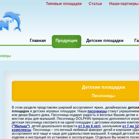
Типовые площадки
Статьи
Наши партнеры
Главная
Продукция
Детские площадки
Га
чницы
Детские площадки
Песочницы
В этом разделе представлен широкий ассортимент ярких, дизайнерских
детск
площадок
и детских игровых площадок. Наши
песочницы
станут украшением 
или двора Вашего дома. Песочница подарит радость и веселье Вашим детям и
местом игры для малышей. Песочницы DOLPHIN прекрасно дополняются игро
детская песочница смотрится на одной площадке с детскими игровыми компл
("Малыш")
, детей дошкольного возраста
от 3 до 6 лет)
, школьников
от 7 до 12
комплексы
. Песочница – это вечный любимый фаворит детей и компания «До
ассортимент всё чаще и чаще для удовольствия малышей. К каждой детской п
изделие и инструкция по установке и эксплуатации. Отдельно Вы можете пос