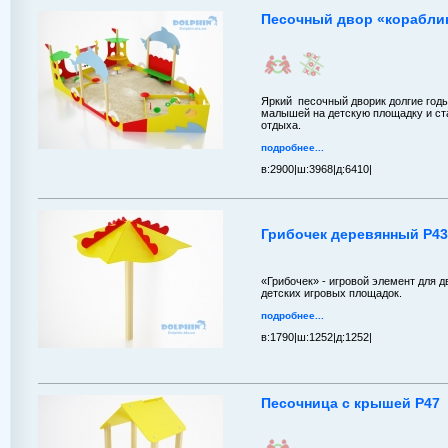
Песочный двор «корабли
Яркий песочный дворик долгие годы
малышей на детскую площадку и с
отдыха.
подробнее...
в:
2900|
ш:
3968|
д:
6410|
Грибочек деревянный P43
«Грибочек» - игровой элемент для 
детских игровых площадок.
подробнее...
в:
1790|
ш:
1252|
д:
1252|
Песочница с крышей P47