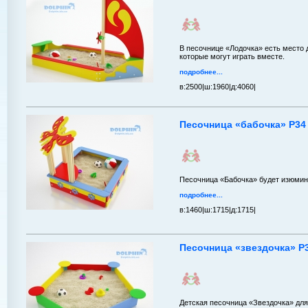
В песочнице «Лодочка» есть место 
которые могут играть вместе.
подробнее...
в:
2500|
ш:
1960|
д:
4060|
Песочница «бабочка» P34
Песочница «Бабочка» будет изюмин
подробнее...
в:
1460|
ш:
1715|
д:
1715|
Песочница «звездочка» P
Детская песочница «Звездочка» для