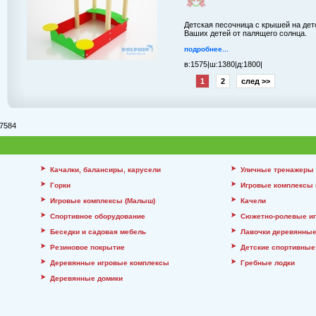
Детская песочница с крышей на дет
Ваших детей от палящего солнца.
подробнее...
в:
1575|
ш:
1380|
д:
1800|
1
2
след >>
7584
Качалки, балансиры, карусели
Уличные тренажеры
Горки
Игровые комплексы (
Игровые комплексы (Малыш)
Качели
Спортивное оборудование
Сюжетно-ролевые и
Беседки и садовая мебель
Лавочки деревянны
Резиновое покрытие
Детские спортивные
Деревянные игровые комплексы
Гребные лодки
Деревянные домики