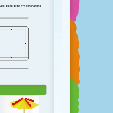
адке. Песочница это безопасное
.
|