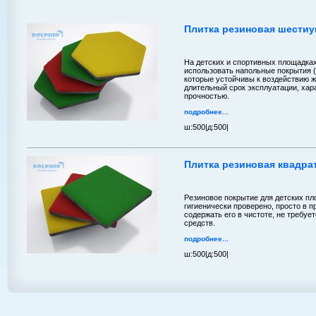
Плитка резиновая шестиу
На детских и спортивных площадка
использовать напольные покрытия (
которые устойчивы к воздействию ж
длительный срок эксплуатации, хар
прочностью.
подробнее...
ш:
500|
д:
500|
Плитка резиновая квадра
Резиновое покрытие для детских пл
гигиенически проверено, просто в 
содержать его в чистоте, не требу
средств.
подробнее...
ш:
500|
д:
500|