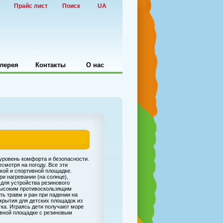
Прайс лист
Поиск
UA
лерея
Контакты
О нас
уровень комфорта и безопасности.
смотря на погоду. Все эти
кой и спортивной площадке.
ри нагревании (на солнце),
для устройства резинового
 высоким противоскользящим
ть травм и ран при падении на
крытия для детских площадок из
ка. Играясь дети получают море
тивной площадке с резиновым