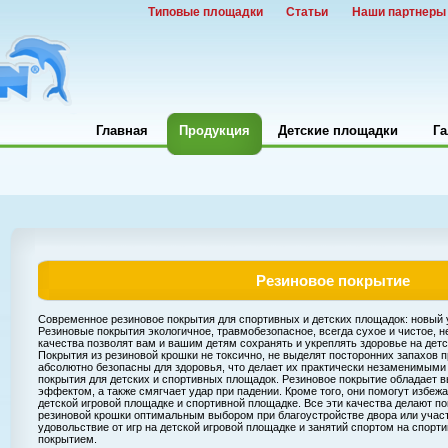
Типовые площадки
Статьи
Наши партнеры
Главная
Продукция
Детские площадки
Га
Резиновое покрытие
Современное резиновое покрытия для спортивных и детских площадок: новый 
Резиновые покрытия экологичное, травмобезопасное, всегда сухое и чистое, не
качества позволят вам и вашим детям сохранять и укреплять здоровье на детс
Покрытия из резиновой крошки не токсично, не выделят посторонних запахов п
абсолютно безопасны для здоровья, что делает их практически незаменимыми 
покрытия для детских и спортивных площадок. Резиновое покрытие обладает
эффектом, а также смягчает удар при падении. Кроме того, они помогут избежа
детской игровой площадке и спортивной площадке. Все эти качества делают по
резиновой крошки оптимальным выбором при благоустройстве двора или участ
удовольствие от игр на детской игровой площадке и занятий спортом на спор
покрытием.