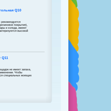
гольная Q10
х рекомендуется
резиновое покрытия),
ары и холода, имеют
актеризуются высокой
т Q11
ощадок не имеет запаха,
применении. Чтобы
ется специальных моющих