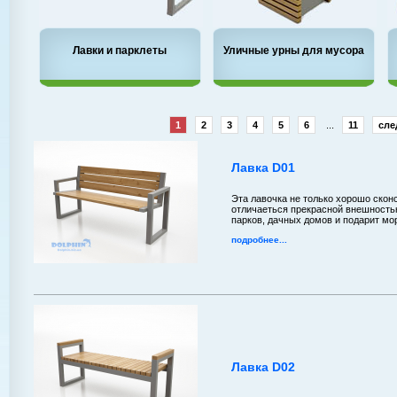
Лавки и парклеты
Уличные урны для мусора
1
2
3
4
5
6
...
11
сле
Лавка D01
Эта лавочка не только хорошо скон
отличаеться прекрасной внешность
парков, дачных домов и подарит мо
подробнее...
Лавка D02