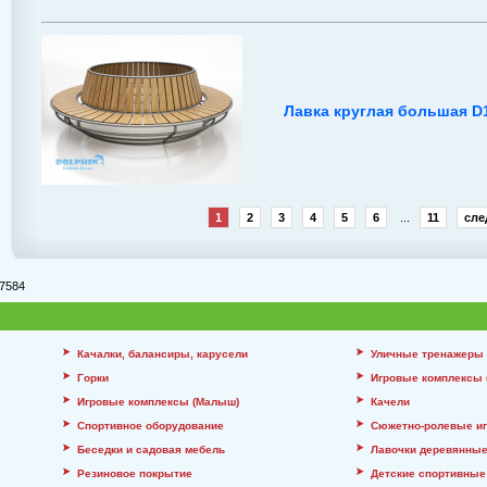
Лавка круглая большая D
1
2
3
4
5
6
...
11
сле
7584
Качалки, балансиры, карусели
Уличные тренажеры
Горки
Игровые комплексы (
Игровые комплексы (Малыш)
Качели
Спортивное оборудование
Сюжетно-ролевые и
Беседки и садовая мебель
Лавочки деревянны
Резиновое покрытие
Детские спортивные