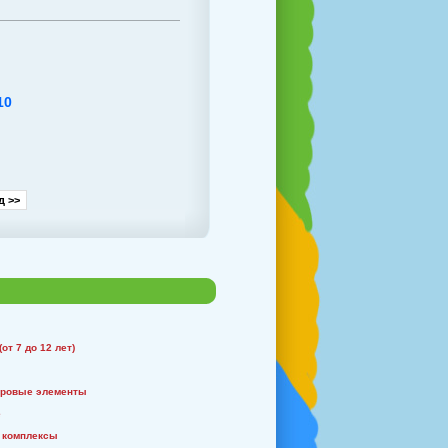
10
д >>
от 7 до 12 лет)
гровые элементы
е
 комплексы