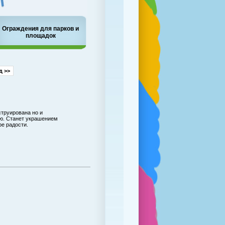
Ограждения для парков и
площадок
д >>
струирована но и
ю. Станет украшением
ре радости.