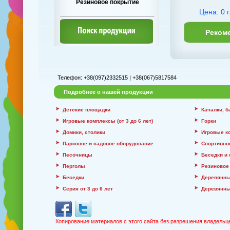
Резиновое покрытие
Цена: 0 г
Реком
Телефон: +38(097)2332515 | +38(067)5817584
Подробнее о нашей продукции
Детские площадки
Качалки, 
Игровые комплексы (от 3 до 6 лет)
Горки
Домики, столики
Игровые к
Парковое и садовое оборудование
Спортивно
Песочницы
Беседки и
Перголы
Резиновое
Беседки
Деревянны
Серия от 3 до 6 лет
Деревянны
Копирование материалов с этого сайта без разрешения владельц