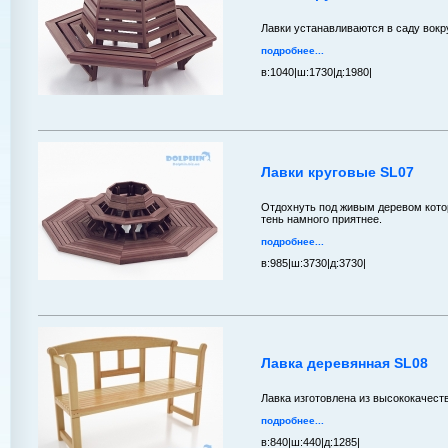
Лавки устанавливаются в саду вокр
подробнее...
в:
1040|
ш:
1730|
д:
1980|
Лавки круговые SL07
Отдохнуть под живым деревом кото
тень намного приятнее.
подробнее...
в:
985|
ш:
3730|
д:
3730|
Лавка деревянная SL08
Лавка изготовлена из высококачест
подробнее...
в:
840|
ш:
440|
д:
1285|