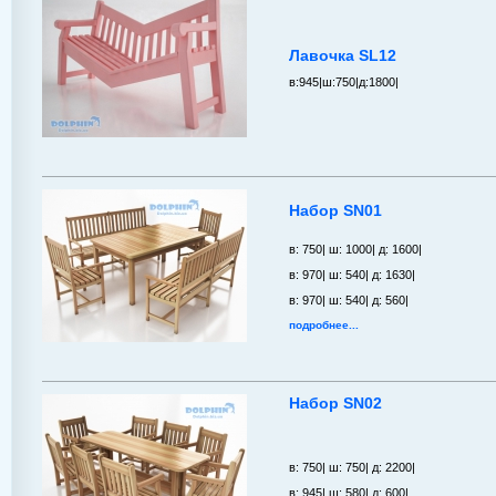
Лавочка SL12
в:
945|
ш:
750|
д:
1800|
Набор SN01
в: 750| ш: 1000| д: 1600|
в: 970| ш: 540| д: 1630|
в: 970| ш: 540| д: 560|
подробнее...
Набор SN02
в: 750| ш: 750| д: 2200|
в: 945| ш: 580| д: 600|