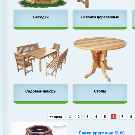
Беседки
Лавочки деревянные
Садовые наборы
Столы
<< пред
1
2
3
4
5
6
7
8
Лавки круговые SL06