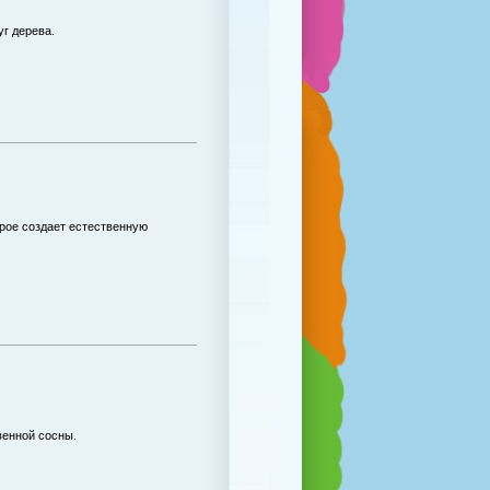
уг дерева.
рое создает естественную
венной сосны.