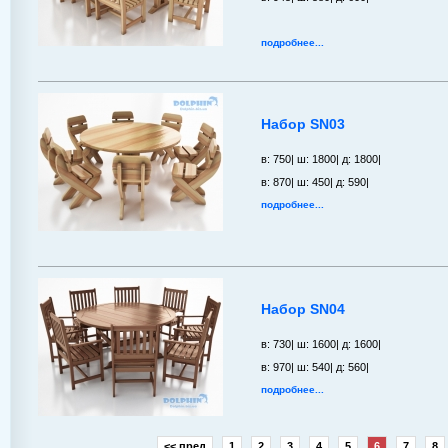
подробнее...
Набор SN03
в: 750| ш: 1800| д: 1800|
в: 870| ш: 450| д: 590|
подробнее...
Набор SN04
в: 730| ш: 1600| д: 1600|
в: 970| ш: 540| д: 560|
подробнее...
<< пред
1
2
3
4
5
6
7
8