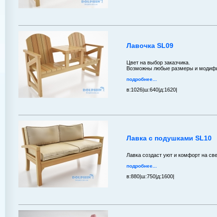
Лавочка SL09
Цвет на выбор заказчика.
Возможны любые размеры и модифик
подробнее...
в:
1026|
ш:
640|
д:
1620|
Лавка с подушками SL10
Лавка создаст уют и комфорт на св
подробнее...
в:
880|
ш:
750|
д:
1600|