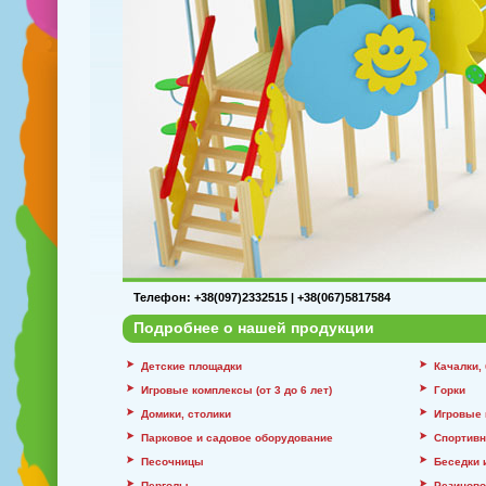
Телефон: +38(097)2332515 | +38(067)5817584
Подробнее о нашей продукции
Детские площадки
Качалки,
Игровые комплексы (от 3 до 6 лет)
Горки
Домики, столики
Игровые 
Парковое и садовое оборудование
Спортивн
Песочницы
Беседки 
Перголы
Резиново