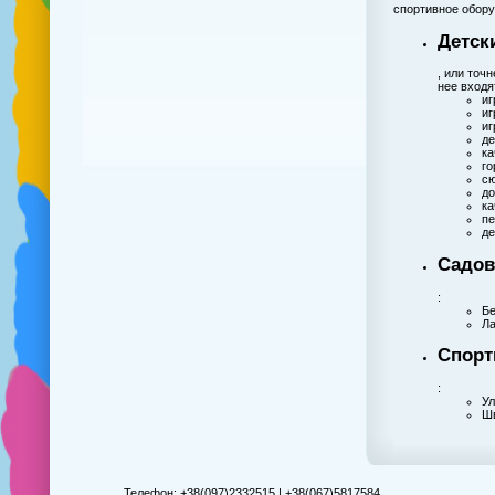
спортивное обору
Детск
, или точ
нее входят
иг
иг
иг
де
ка
го
сю
до
ка
п
де
Садов
:
Бе
Ла
Спорт
:
У
Шв
Телефон: +38(097)2332515 | +38(067)5817584