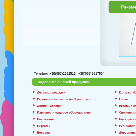
Реком
Телефон: +38(097)2332515 | +38(067)5817584
Подробнее о нашей продукции
Детские площадки
Качалки, 
Игровые комплексы (от 3 до 6 лет)
Горки
Домики, столики
Игровые к
Парковое и садовое оборудование
Спортивно
Песочницы
Беседки и
Перголы
Резиновое
Беседки
Деревянны